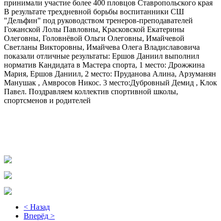
принимали участие более 400 пловцов Ставропольского края
В результате трехдневной борьбы воспитанники СШ
"Дельфин" под руководством тренеров-преподавателей
Гожанской Лолы Павловны, Красковской Екатерины
Олеговны, Головнёвой Ольги Олеговны, Имайчевой
Светланы Викторовны, Имайчева Олега Владиславовича
показали отличные результаты: Ершов Даниил выполнил
норматив Кандидата в Мастера спорта, 1 место: Дрожжина
Мария, Ершов Даниил, 2 место: Пруданова Алина, Арзуманян
Манушак , Амвросов Никос. 3 место:Дубровный Демид , Клок
Павел. Поздравляем коллектив спортивной школы,
спортсменов и родителей
< Назад
Вперёд >