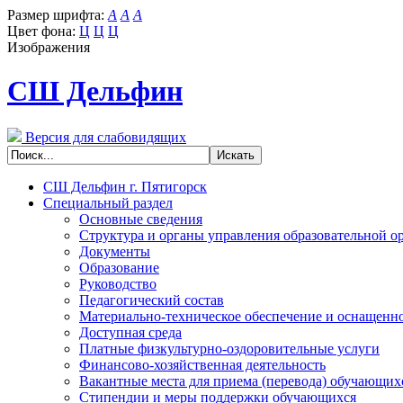
Размер шрифта:
A
A
A
Цвет фона:
Ц
Ц
Ц
Изображения
СШ Дельфин
Версия для слабовидящих
СШ Дельфин г. Пятигорск
Специальный раздел
Основные сведения
Структура и органы управления образовательной о
Документы
Образование
Руководство
Педагогический состав
Материально-техническое обеспечение и оснащенно
Доступная среда
Платные физкультурно-оздоровительные услуги
Финансово-хозяйственная деятельность
Вакантные места для приема (перевода) обучающих
Стипендии и меры поддержки обучающихся