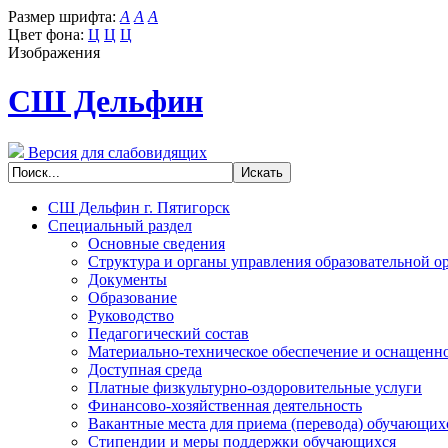
Размер шрифта:
A
A
A
Цвет фона:
Ц
Ц
Ц
Изображения
СШ Дельфин
Версия для слабовидящих
СШ Дельфин г. Пятигорск
Специальный раздел
Основные сведения
Структура и органы управления образовательной о
Документы
Образование
Руководство
Педагогический состав
Материально-техническое обеспечение и оснащенно
Доступная среда
Платные физкультурно-оздоровительные услуги
Финансово-хозяйственная деятельность
Вакантные места для приема (перевода) обучающих
Стипендии и меры поддержки обучающихся